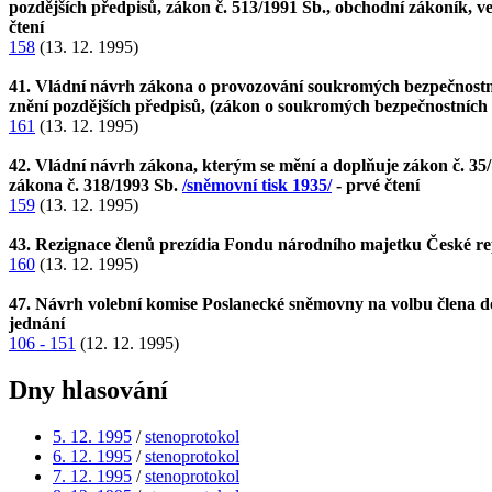
pozdějších předpisů, zákon č. 513/1991 Sb., obchodní zákoník, v
čtení
158
(13. 12. 1995)
41. Vládní návrh zákona o provozování soukromých bezpečnostníc
znění pozdějších předpisů, (zákon o soukromých bezpečnostních
161
(13. 12. 1995)
42. Vládní návrh zákona, kterým se mění a doplňuje zákon č. 35/1
zákona č. 318/1993 Sb.
/sněmovní tisk 1935/
- prvé čtení
159
(13. 12. 1995)
43. Rezignace členů prezídia Fondu národního majetku České r
160
(13. 12. 1995)
47. Návrh volební komise Poslanecké sněmovny na volbu člena do
jednání
106 - 151
(12. 12. 1995)
Dny hlasování
5. 12. 1995
/
stenoprotokol
6. 12. 1995
/
stenoprotokol
7. 12. 1995
/
stenoprotokol