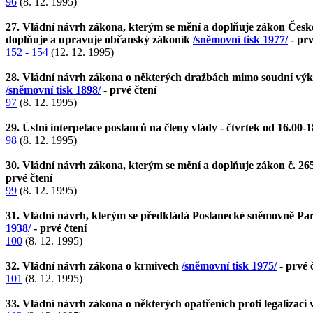
96
(8. 12. 1995)
27. Vládní návrh zákona, kterým se mění a doplňuje zákon České 
doplňuje a upravuje občanský zákoník
/sněmovní tisk 1977/
- prv
152 - 154
(12. 12. 1995)
28. Vládní návrh zákona o některých dražbách mimo soudní výkon
/sněmovní tisk 1898/
- prvé čtení
97
(8. 12. 1995)
29. Ústní interpelace poslanců na členy vlády - čtvrtek od 16.00-1
98
(8. 12. 1995)
30. Vládní návrh zákona, kterým se mění a doplňuje zákon č. 265
prvé čtení
99
(8. 12. 1995)
31. Vládní návrh, kterým se předkládá Poslanecké sněmovně Pa
1938/
- prvé čtení
100
(8. 12. 1995)
32. Vládní návrh zákona o krmivech
/sněmovní tisk 1975/
- prvé 
101
(8. 12. 1995)
33. Vládní návrh zákona o některých opatřeních proti legalizaci 