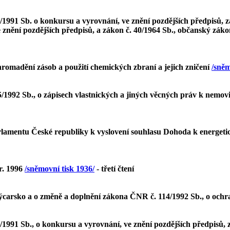
/1991 Sb. o konkursu a vyrovnání, ve znění pozdějších předpisů, z
e znění pozdějších předpisů, a zákon č. 40/1964 Sb., občanský záko
hromadění zásob a použití chemických zbraní a jejich zničení
/sněm
/1992 Sb., o zápisech vlastnických a jiných věcných práv k nemovi
lamentu České republiky k vyslovení souhlasu Dohoda k energeti
r. 1996
/sněmovní tisk 1936/
- třetí čtení
carsko a o změně a doplnění zákona ČNR č. 114/1992 Sb., o ochr
/1991 Sb., o konkursu a vyrovnání, ve znění pozdějších předpisů, 