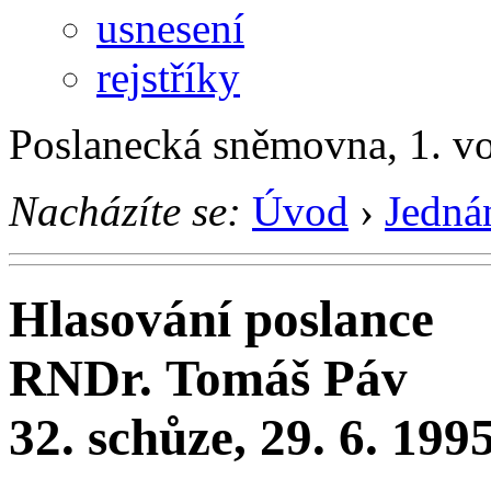
usnesení
rejstříky
Poslanecká sněmovna, 1. v
Nacházíte se:
Úvod
›
Jedná
Hlasování poslance
RNDr. Tomáš Páv
32. schůze, 29. 6. 199