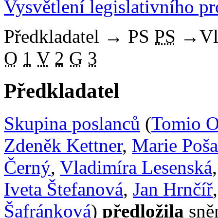
Vysvětlení legislativního p
Předkladatel
→
PS
PS
→
Vl
O
1
V
2
G
3
Předkladatel
Skupina poslanců
(
Tomio 
Zdeněk Kettner
,
Marie Poša
Černý
,
Vladimíra Lesenská
Iveta Štefanová
,
Jan Hrnčíř
Šafránková
)
předložila
sně