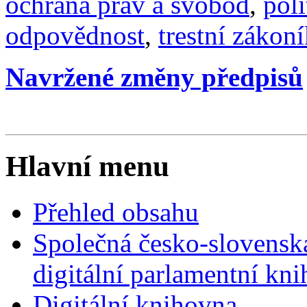
ochrana práv a svobod
,
poli
odpovědnost
,
trestní zákon
Navržené změny předpisů
Hlavní menu
Přehled obsahu
Společná česko-slovensk
digitální parlamentní kn
Digitální knihovna