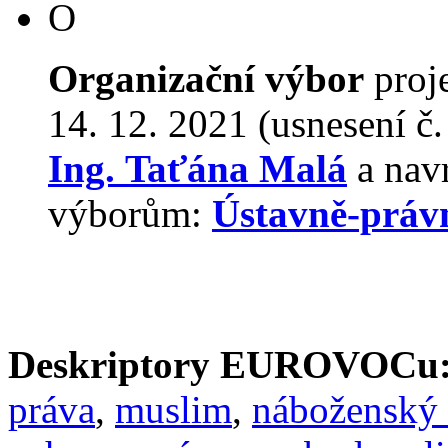
O
Organizační výbor
proj
14. 12. 2021 (usnesení č
Ing. Taťána Malá
a navr
výborům:
Ústavně-práv
Deskriptory EUROVOCu
práva
,
muslim
,
náboženský