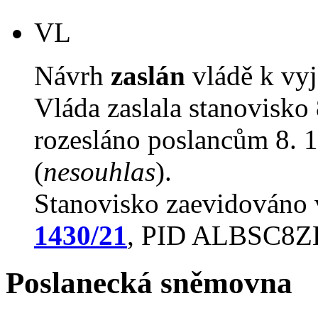
VL
Návrh
zaslán
vládě k vyj
Vláda zaslala stanovisko
rozesláno poslancům 8. 1
(
nesouhlas
).
Stanovisko zaevidováno
1430/21
, PID ALBSC8Z
Poslanecká sněmovna