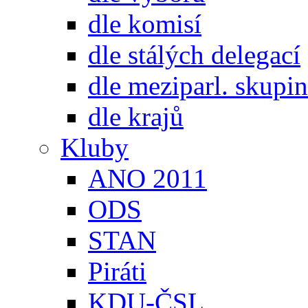
dle komisí
dle stálých delegací
dle meziparl. skupin
dle krajů
Kluby
ANO 2011
ODS
STAN
Piráti
KDU-ČSL