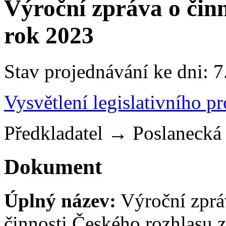
Výroční zpráva o činn
rok 2023
Stav projednávání ke dni: 7
Vysvětlení legislativního p
Předkladatel
→
Poslaneck
Dokument
Úplný název:
Výroční zprá
činnosti Českého rozhlasu 