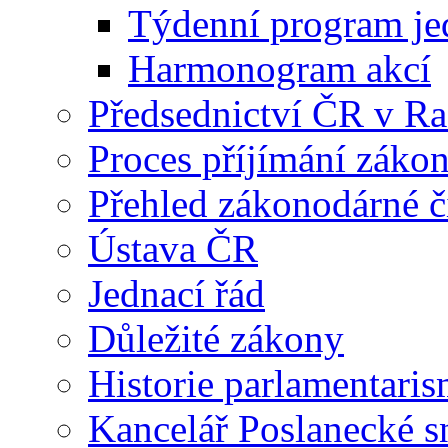
Týdenní program je
Harmonogram akcí
Předsednictví ČR v R
Proces příjímání záko
Přehled zákonodárné č
Ústava ČR
Jednací řád
Důležité zákony
Historie parlamentaris
Kancelář Poslanecké 