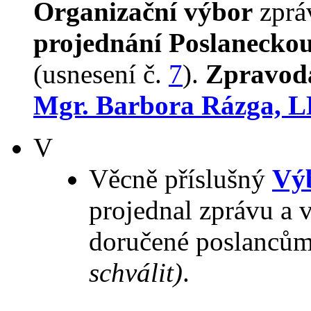
Organizační výbor
zpr
projednání Poslanecko
(usnesení č.
7
).
Zpravod
Mgr. Barbora Rázga, L
V
Věcně příslušný
Výb
projednal zprávu a 
doručené poslancům
schválit)
.