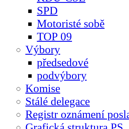
SPD
Motoristé sobě
TOP 09
Výbory
předsedové
podvýbory
Komise
Stálé delegace
Registr oznámení posl
Grafická struktura PS