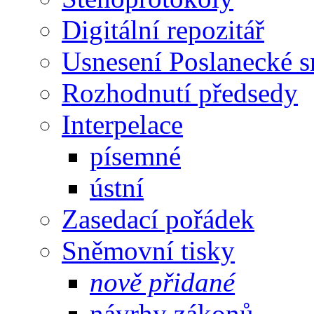
Digitální repozitář
Usnesení Poslanecké 
Rozhodnutí předsedy
Interpelace
písemné
ústní
Zasedací pořádek
Sněmovní tisky
nově přidané
návrhy zákonů