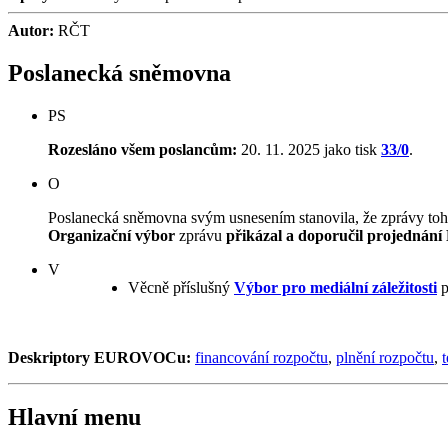
Autor:
RČT
Poslanecká sněmovna
PS
Rozesláno všem poslancům:
20. 11. 2025 jako tisk
33/0
.
O
Poslanecká sněmovna svým usnesením stanovila, že zprávy to
Organizační výbor
zprávu
přikázal a doporučil projednán
V
Věcně příslušný
Výbor pro mediální záležitosti
p
Deskriptory EUROVOCu:
financování rozpočtu
,
plnění rozpočtu
,
t
Hlavní menu