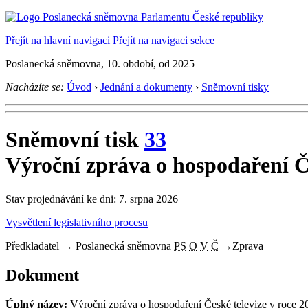
Přejít na hlavní navigaci
Přejít na navigaci sekce
Poslanecká sněmovna, 10. období, od 2025
Nacházíte se:
Úvod
›
Jednání a dokumenty
›
Sněmovní tisky
Sněmovní tisk
33
Výroční zpráva o hospodaření Če
Stav projednávání ke dni: 7. srpna 2026
Vysvětlení legislativního procesu
Předkladatel
→
Poslanecká sněmovna
PS
O
V
Č
→
Zprava
Dokument
Úplný název:
Výroční zpráva o hospodaření České televize v roce 2