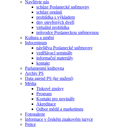
Navštivte nás
schůze Poslanecké sněmovny
schůze orgánů
prohlídka s výkladem
dny otevřených dveří
virtuální prohlídka
průvodce Poslaneckou sněmovnou
Kultura a umění
Infocentrum
návštěva Poslanecké sněmovny
vzdělávací semináře
informační materiály
kontakt
Parlamentní knihovna
Archiv PS
Data agend PS (ke stažení)
Média
Tiskové zprávy
Program
Kontakt pro novináře
Akreditace
Odbor médií a marketingu
Fotogalerie
Informace v českém znakovém jazyce
Petice