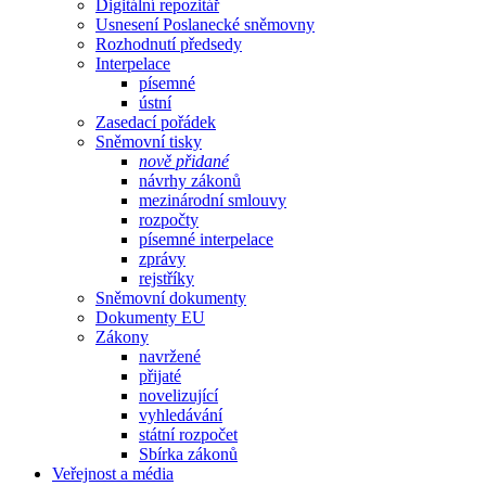
Digitální repozitář
Usnesení Poslanecké sněmovny
Rozhodnutí předsedy
Interpelace
písemné
ústní
Zasedací pořádek
Sněmovní tisky
nově přidané
návrhy zákonů
mezinárodní smlouvy
rozpočty
písemné interpelace
zprávy
rejstříky
Sněmovní dokumenty
Dokumenty EU
Zákony
navržené
přijaté
novelizující
vyhledávání
státní rozpočet
Sbírka zákonů
Veřejnost a média