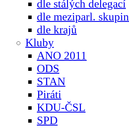
dle stálých delegací
dle meziparl. skupin
dle krajů
Kluby
ANO 2011
ODS
STAN
Piráti
KDU-ČSL
SPD