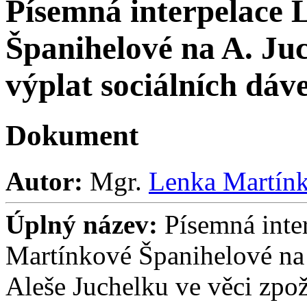
Písemná interpelace 
Španihelové na A. Ju
výplat sociálních dáv
Dokument
Autor:
Mgr.
Lenka Martínk
Úplný název:
Písemná inte
Martínkové Španihelové na m
Aleše Juchelku ve věci zpo