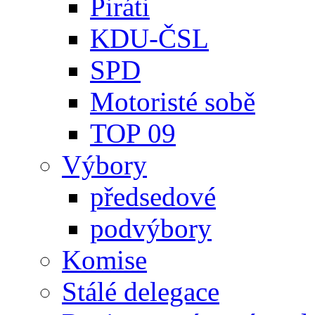
Piráti
KDU-ČSL
SPD
Motoristé sobě
TOP 09
Výbory
předsedové
podvýbory
Komise
Stálé delegace