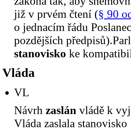
zákona tak, aby sněmovn
již v prvém čtení (
§ 90 o
o jednacím řádu Poslane
pozdějších předpisů).Parl
stanovisko
ke kompatibil
Vláda
VL
Návrh
zaslán
vládě k vyj
Vláda zaslala stanovisko