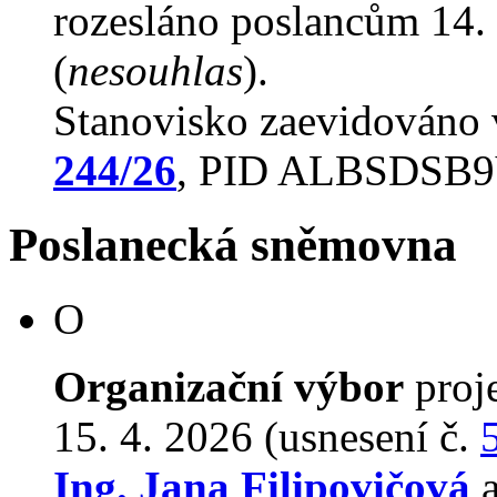
rozesláno poslancům 14. 
(
nesouhlas
).
Stanovisko zaevidováno
244/26
, PID ALBSDSB
Poslanecká sněmovna
O
Organizační výbor
proj
15. 4. 2026 (usnesení č.
Ing. Jana Filipovičová
a