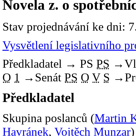
Novela z. o spotřební
Stav projednávání ke dni: 7
Vysvětlení legislativního p
Předkladatel
→
PS
PS
→
Vl
O
1
→
Senát
PS
O
V
S
→
Pr
Předkladatel
Skupina poslanců (
Martin 
Havránek
,
Vojtěch Munzar