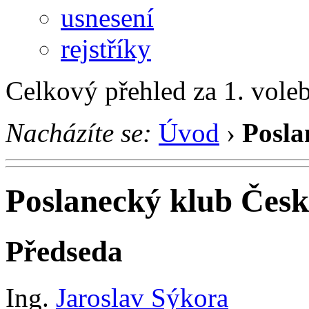
usnesení
rejstříky
Celkový přehled za 1. vole
Nacházíte se:
Úvod
›
Posla
Poslanecký klub Česk
Předseda
Ing.
Jaroslav Sýkora