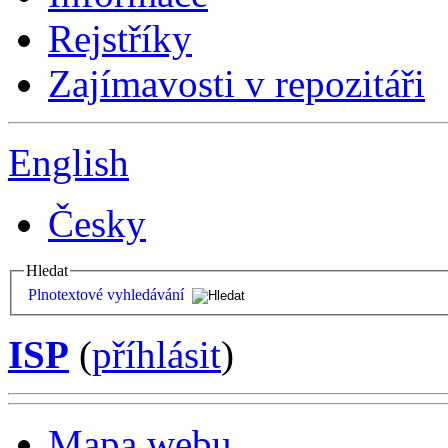
Rejstříky
Zajímavosti v repozitáři
English
Česky
Hledat
Plnotextové vyhledávání
ISP
(
příhlásit
)
Mapa webu