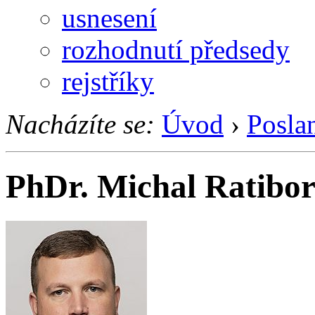
usnesení
rozhodnutí předsedy
rejstříky
Nacházíte se:
Úvod
›
Posla
PhDr. Michal Ratibo