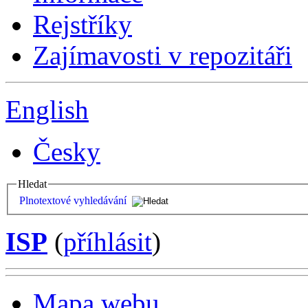
Rejstříky
Zajímavosti v repozitáři
English
Česky
Hledat
Plnotextové vyhledávání
ISP
(
příhlásit
)
Mapa webu