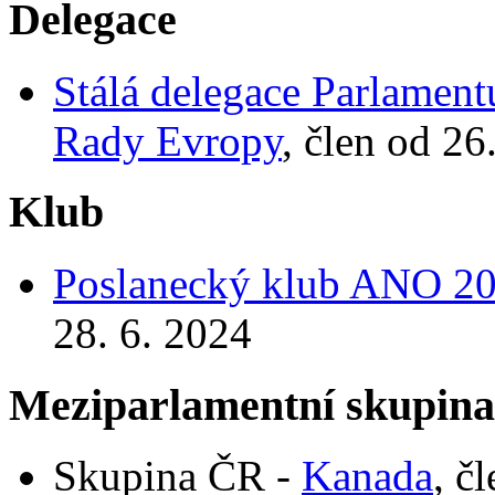
Delegace
Stálá delegace Parlamen
Rady Evropy
, člen od 26
Klub
Poslanecký klub ANO 2
28. 6. 2024
Meziparlamentní skupin
Skupina ČR -
Kanada
, č