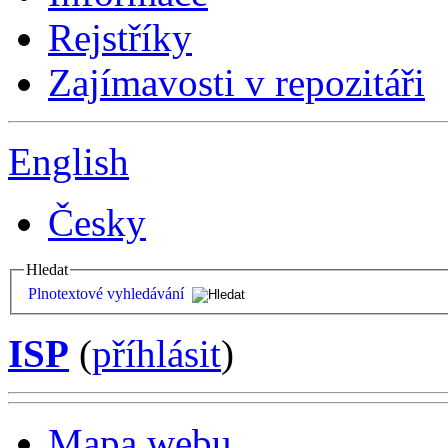
Rejstříky
Zajímavosti v repozitáři
English
Česky
Hledat
Plnotextové vyhledávání
ISP
(
příhlásit
)
Mapa webu