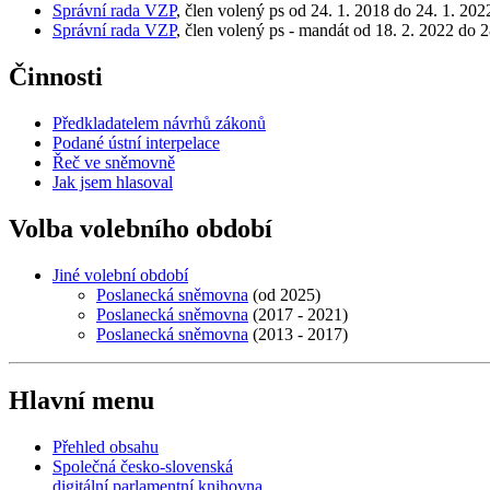
Správní rada VZP
, člen volený ps od 24. 1. 2018 do 24. 1. 202
Správní rada VZP
, člen volený ps - mandát od 18. 2. 2022 do 2
Činnosti
Předkladatelem návrhů zákonů
Podané ústní interpelace
Řeč ve sněmovně
Jak jsem hlasoval
Volba volebního období
Jiné volební období
Poslanecká sněmovna
(od 2025)
Poslanecká sněmovna
(2017 - 2021)
Poslanecká sněmovna
(2013 - 2017)
Hlavní menu
Přehled obsahu
Společná česko-slovenská
digitální parlamentní knihovna