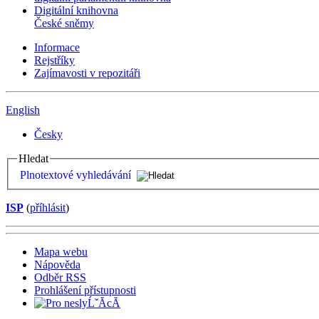
Digitální knihovna
České sněmy
Informace
Rejstříky
Zajímavosti v repozitáři
English
Česky
Hledat
Plnotextové vyhledávání
ISP
(
příhlásit
)
Mapa webu
Nápověda
Odběr RSS
Prohlášení přístupnosti