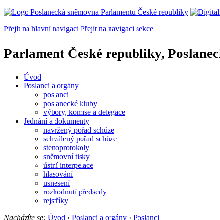
Přejít na hlavní navigaci
Přejít na navigaci sekce
Parlament České republiky, Poslane
Úvod
Poslanci a orgány
poslanci
poslanecké kluby
výbory, komise a delegace
Jednání a dokumenty
navržený pořad schůze
schválený pořad schůze
stenoprotokoly
sněmovní tisky
ústní interpelace
hlasování
usnesení
rozhodnutí předsedy
rejstříky
Nacházíte se:
Úvod
›
Poslanci a orgány
›
Poslanci