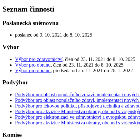
Seznam činností
Poslanecká sněmovna
poslanec od 9. 10. 2021 do 8. 10. 2025
Výbor
Výbor pro zdravotnictví
, člen od 23. 11. 2021 do 8. 10. 2025
Výbor pro obranu
, člen od 23. 11. 2021 do 8. 10. 2025
Výbor pro obranu
, předseda od 25. 11. 2021 do 26. 1. 2022
Podvýbor
Podvýbor pro oblast populačního zdraví, implementaci nových
Podvýbor pro oblast populačního zdraví, implementaci nových
Podvýbor pro lékovou politiku, přístrojovou techniku a zdravot
Podvýbor pro akvizice Ministerstva obrany, obchod s vojensk
Podvýbor pro elektronizaci ve zdravotnictví a evropskou zdravot
Podvýbor pro akvizice Ministerstva obrany, obchod s vojensk
Komise