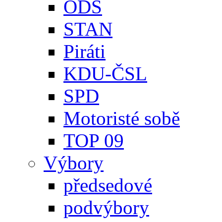
ODS
STAN
Piráti
KDU-ČSL
SPD
Motoristé sobě
TOP 09
Výbory
předsedové
podvýbory