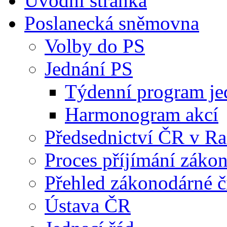
Úvodní stránka
Poslanecká sněmovna
Volby do PS
Jednání PS
Týdenní program je
Harmonogram akcí
Předsednictví ČR v R
Proces příjímání záko
Přehled zákonodárné č
Ústava ČR