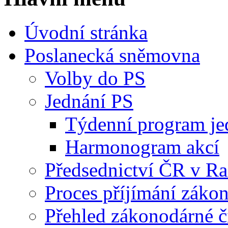
Úvodní stránka
Poslanecká sněmovna
Volby do PS
Jednání PS
Týdenní program je
Harmonogram akcí
Předsednictví ČR v R
Proces příjímání záko
Přehled zákonodárné č