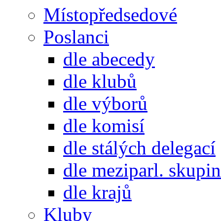
Místopředsedové
Poslanci
dle abecedy
dle klubů
dle výborů
dle komisí
dle stálých delegací
dle meziparl. skupin
dle krajů
Kluby