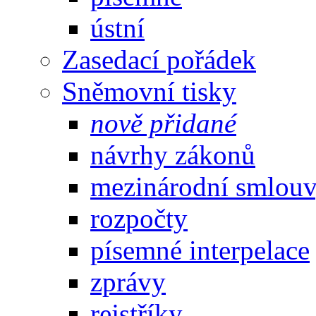
ústní
Zasedací pořádek
Sněmovní tisky
nově přidané
návrhy zákonů
mezinárodní smlou
rozpočty
písemné interpelace
zprávy
rejstříky