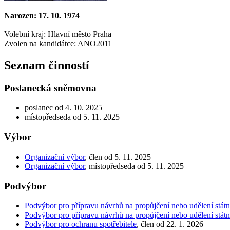
Narozen: 17. 10. 1974
Volební kraj: Hlavní město Praha
Zvolen na kandidátce: ANO2011
Seznam činností
Poslanecká sněmovna
poslanec od 4. 10. 2025
místopředseda od 5. 11. 2025
Výbor
Organizační výbor
, člen od 5. 11. 2025
Organizační výbor
, místopředseda od 5. 11. 2025
Podvýbor
Podvýbor pro přípravu návrhů na propůjčení nebo udělení stá
Podvýbor pro přípravu návrhů na propůjčení nebo udělení stá
Podvýbor pro ochranu spotřebitele
, člen od 22. 1. 2026