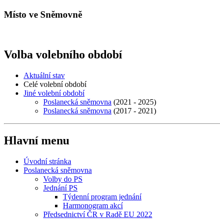
Místo ve Sněmovně
Volba volebního období
Aktuální stav
Celé volební období
Jiné volební období
Poslanecká sněmovna
(2021 - 2025)
Poslanecká sněmovna
(2017 - 2021)
Hlavní menu
Úvodní stránka
Poslanecká sněmovna
Volby do PS
Jednání PS
Týdenní program jednání
Harmonogram akcí
Předsednictví ČR v Radě EU 2022