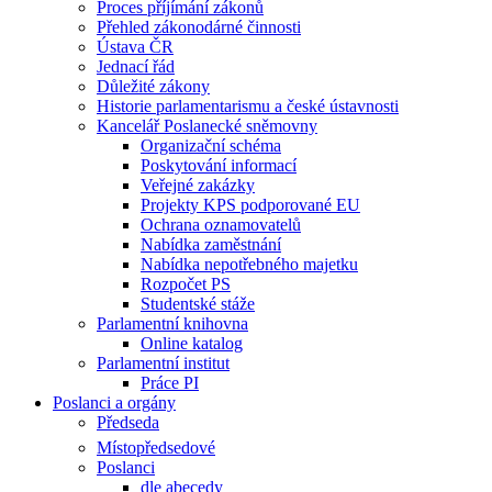
Proces příjímání zákonů
Přehled zákonodárné činnosti
Ústava ČR
Jednací řád
Důležité zákony
Historie parlamentarismu a české ústavnosti
Kancelář Poslanecké sněmovny
Organizační schéma
Poskytování informací
Veřejné zakázky
Projekty KPS podporované EU
Ochrana oznamovatelů
Nabídka zaměstnání
Nabídka nepotřebného majetku
Rozpočet PS
Studentské stáže
Parlamentní knihovna
Online katalog
Parlamentní institut
Práce PI
Poslanci a orgány
Předseda
Místopředsedové
Poslanci
dle abecedy