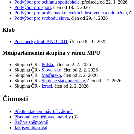
Podvýbor pro ochranu spotřebitele
, předseda od 22. 1. 2026
Podvýbor pro sport
, člen od 18. 2. 2026
Podvýbor pro problematiku exekucí, insolvencí a oddlužení
, č
Podvýbor pro svobodu slova
, člen od 29. 4. 2026
Klub
Poslanecký klub ANO 2011
, člen od 8. 10. 2025
Meziparlamentní skupina v rámci MPU
Skupina ČR -
Polsko
, člen od 2. 2. 2026
Skupina ČR -
Slovensko
, člen od 2. 2. 2026
Skupina ČR -
Maďarsko
, člen od 2. 2. 2026
Skupina ČR -
Spojené státy americké
, člen od 2. 2. 2026
Skupina ČR -
Izrael
, člen od 2. 2. 2026
Činnosti
Předkladatelem návrhů zákonů
Písemné pozměňovací návrhy
(3)
Řeč ve sněmovně
Jak jsem hlasoval