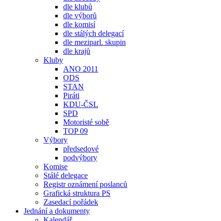
dle klubů
dle výborů
dle komisí
dle stálých delegací
dle meziparl. skupin
dle krajů
Kluby
ANO 2011
ODS
STAN
Piráti
KDU-ČSL
SPD
Motoristé sobě
TOP 09
Výbory
předsedové
podvýbory
Komise
Stálé delegace
Registr oznámení poslanců
Grafická struktura PS
Zasedací pořádek
Jednání a dokumenty
Kalendář