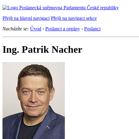
Přejít na hlavní navigaci
Přejít na navigaci sekce
Nacházíte se:
Úvod
›
Poslanci a orgány
›
Poslanci
Ing. Patrik Nacher