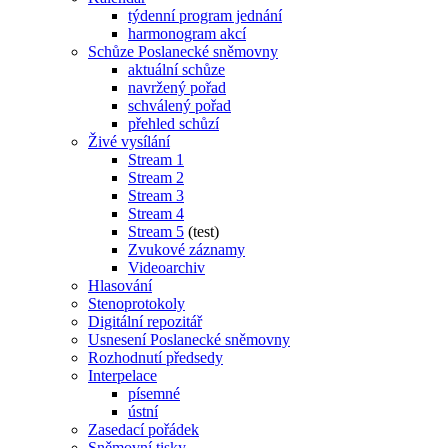
týdenní program jednání
harmonogram akcí
Schůze Poslanecké sněmovny
aktuální schůze
navržený pořad
schválený pořad
přehled schůzí
Živé vysílání
Stream 1
Stream 2
Stream 3
Stream 4
Stream 5
(test)
Zvukové záznamy
Videoarchiv
Hlasování
Stenoprotokoly
Digitální repozitář
Usnesení Poslanecké sněmovny
Rozhodnutí předsedy
Interpelace
písemné
ústní
Zasedací pořádek
Sněmovní tisky