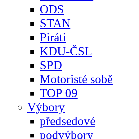
ODS
STAN
Piráti
KDU-ČSL
SPD
Motoristé sobě
TOP 09
Výbory
předsedové
podvýbory