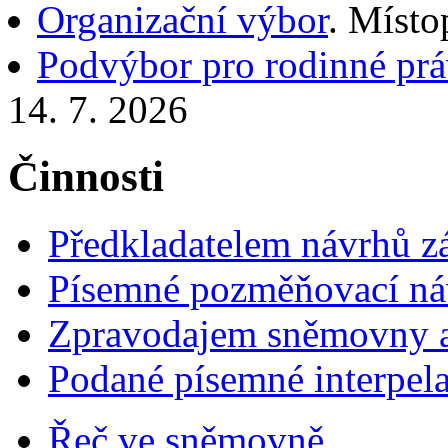
Organizační výbor
. Místo
Podvýbor pro rodinné práv
14. 7. 2026
Činnosti
Předkladatelem návrhů 
Písemné pozměňovací ná
Zpravodajem sněmovny a 
Podané písemné interpel
Řeč ve sněmovně