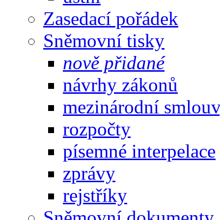
Zasedací pořádek
Sněmovní tisky
nově přidané
návrhy zákonů
mezinárodní smlou
rozpočty
písemné interpelace
zprávy
rejstříky
Sněmovní dokumenty