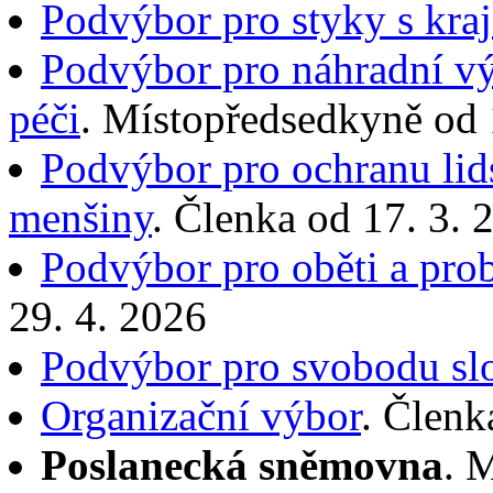
Podvýbor pro styky s kra
Podvýbor pro náhradní v
péči
. Místopředsedkyně od 
Podvýbor pro ochranu lid
menšiny
. Členka od 17. 3. 
Podvýbor pro oběti a prob
29. 4. 2026
Podvýbor pro svobodu sl
Organizační výbor
. Členk
Poslanecká sněmovna
. 