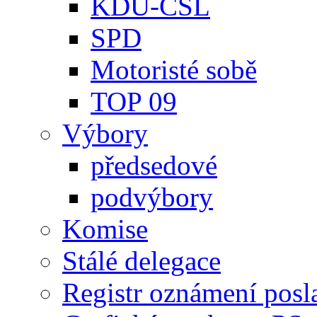
KDU-ČSL
SPD
Motoristé sobě
TOP 09
Výbory
předsedové
podvýbory
Komise
Stálé delegace
Registr oznámení posl