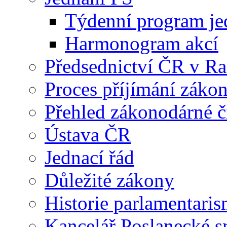
Týdenní program je
Harmonogram akcí
Předsednictví ČR v R
Proces příjímání záko
Přehled zákonodárné č
Ústava ČR
Jednací řád
Důležité zákony
Historie parlamentaris
Kancelář Poslanecké 