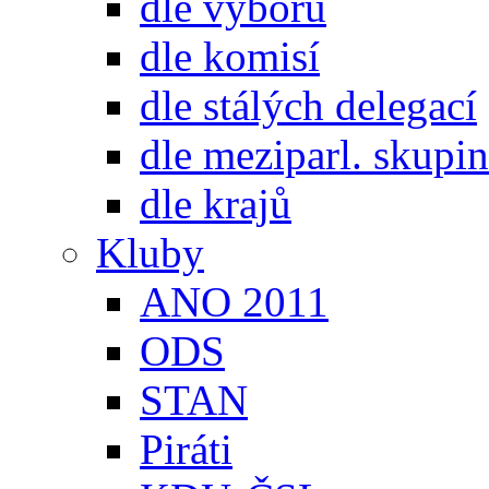
dle výborů
dle komisí
dle stálých delegací
dle meziparl. skupin
dle krajů
Kluby
ANO 2011
ODS
STAN
Piráti