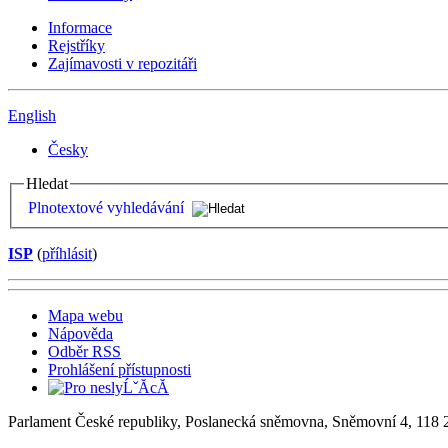
Informace
Rejstříky
Zajímavosti v repozitáři
English
Česky
Hledat
Plnotextové vyhledávání
ISP
(
příhlásit
)
Mapa webu
Nápověda
Odběr RSS
Prohlášení přístupnosti
Parlament České republiky, Poslanecká sněmovna, Sněmovní 4, 118 2