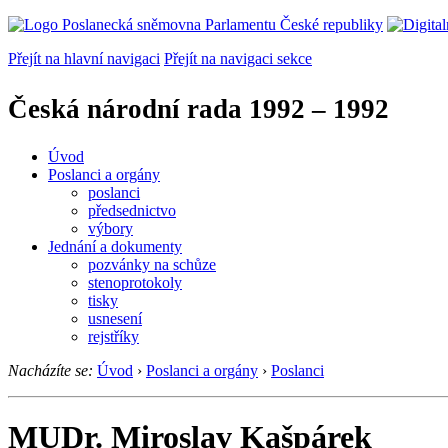
Přejít na hlavní navigaci
Přejít na navigaci sekce
Česká národní rada
1992 – 1992
Úvod
Poslanci a orgány
poslanci
předsednictvo
výbory
Jednání a dokumenty
pozvánky na schůze
stenoprotokoly
tisky
usnesení
rejstříky
Nacházíte se:
Úvod
›
Poslanci a orgány
›
Poslanci
MUDr. Miroslav Kašpárek