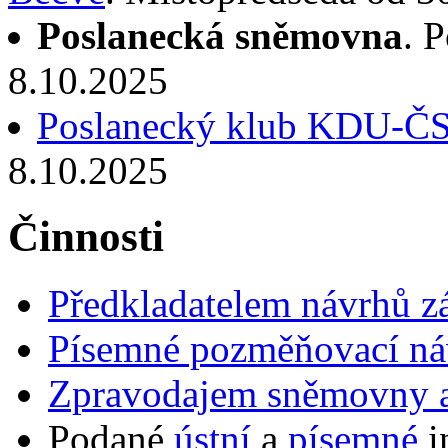
Poslanecká sněmovna
. 
8.10.2025
Poslanecký klub KDU-Č
8.10.2025
Činnosti
Předkladatelem návrhů 
Písemné pozměňovací ná
Zpravodajem sněmovny a 
Podané
ústní
a
písemné
i