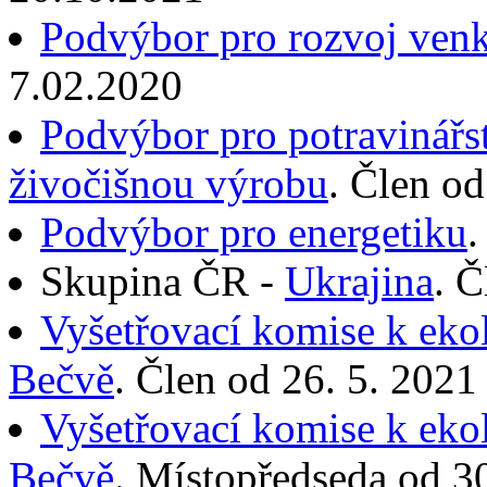
Podvýbor pro rozvoj ven
7.02.2020
Podvýbor pro potravinářstv
živočišnou výrobu
. Člen o
Podvýbor pro energetiku
.
Skupina ČR -
Ukrajina
. Č
Vyšetřovací komise k ekol
Bečvě
. Člen od 26. 5. 202
Vyšetřovací komise k ekol
Bečvě
. Místopředseda od 3