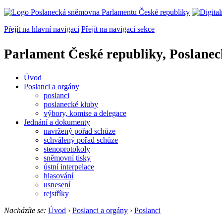
Přejít na hlavní navigaci
Přejít na navigaci sekce
Parlament České republiky, Poslane
Úvod
Poslanci a orgány
poslanci
poslanecké kluby
výbory, komise a delegace
Jednání a dokumenty
navržený pořad schůze
schválený pořad schůze
stenoprotokoly
sněmovní tisky
ústní interpelace
hlasování
usnesení
rejstříky
Nacházíte se:
Úvod
›
Poslanci a orgány
›
Poslanci