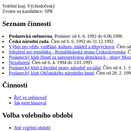
Volební kraj: Východočeský
Zvolen na kandidátce: SPR
Seznam činností
Poslanecká sněmovna
. Poslanec od 6. 6. 1992 do 6.06.1996
Česká národní rada
. Člen od 6. 6. 1992 do 31.12.1992
Výbor pro vědu, vzdělání, kulturu, mládež a tělovýchovu
. Člen o
Sdružení pro republiku - Republikánská strana Československa
. 
Poslanecký klub Hnutí za samosprávnou demokracii - strany Mor
Nezařazení
. Člen od 6. 4. 1994 do 3.01.1995
Poslanecký klub Liberální strany národně sociální
. Člen od 4. 1.
Poslanecký klub Občanského národního hnutí
. Člen od 28. 2. 19
Činnosti
Řeč ve sněmovně
Jak jsem hlasoval
Volba volebního období
Jiné volební období