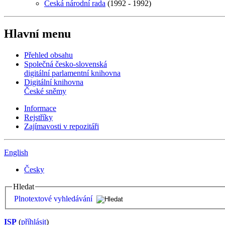
Česká národní rada
(1992 - 1992)
Hlavní menu
Přehled obsahu
Společná česko-slovenská
digitální parlamentní knihovna
Digitální knihovna
České sněmy
Informace
Rejstříky
Zajímavosti v repozitáři
English
Česky
Hledat
Plnotextové vyhledávání
ISP
(
příhlásit
)